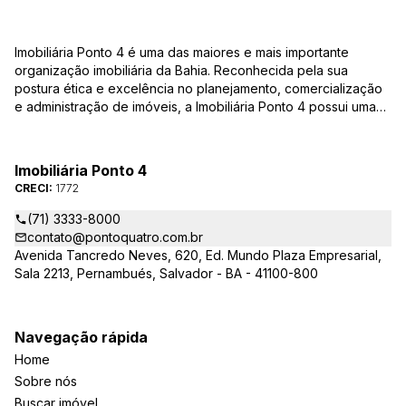
Imobiliária Ponto 4 é uma das maiores e mais importante
organização imobiliária da Bahia. Reconhecida pela sua
postura ética e excelência no planejamento, comercialização
e administração de imóveis, a Imobiliária Ponto 4 possui uma
equipe de corretores qualificada – credenciados ao CRECI-BA
– para responder todas as suas dúvidas e encontrar o imóvel
que você procura, casas, apartamentos, terrenos, salas
Imobiliária Ponto 4
comerciais e outros produtos imobiliários.
CRECI:
1772
(71) 3333-8000
contato@pontoquatro.com.br
Avenida Tancredo Neves, 620, Ed. Mundo Plaza Empresarial,
Sala 2213, Pernambués, Salvador - BA - 41100-800
Navegação rápida
Home
Sobre nós
Buscar imóvel