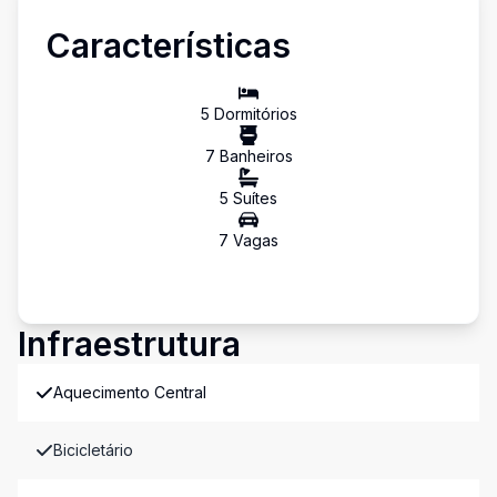
Características
5
Dormitório
s
7
Banheiro
s
5
Suíte
s
7
Vaga
s
Infraestrutura
Aquecimento Central
Bicicletário