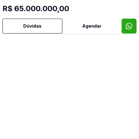
R$ 65.000.000,00
Dúvidas
Agendar
Mais informações
Area Total
Area Privativa
Área de Serviço
Banheiro Social