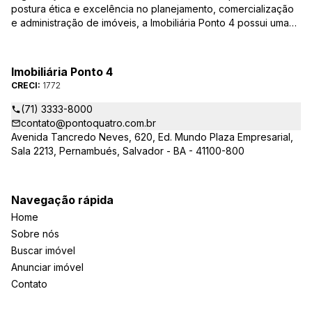
postura ética e excelência no planejamento, comercialização
e administração de imóveis, a Imobiliária Ponto 4 possui uma
equipe de corretores qualificada – credenciados ao CRECI-BA
– para responder todas as suas dúvidas e encontrar o imóvel
que você procura, casas, apartamentos, terrenos, salas
Imobiliária Ponto 4
comerciais e outros produtos imobiliários.
CRECI:
1772
(71) 3333-8000
contato@pontoquatro.com.br
Avenida Tancredo Neves, 620, Ed. Mundo Plaza Empresarial,
Sala 2213, Pernambués, Salvador - BA - 41100-800
Navegação rápida
Home
Sobre nós
Buscar imóvel
Anunciar imóvel
Contato