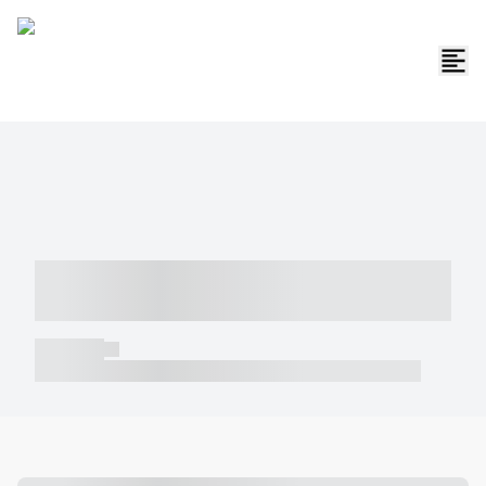
----- ----- -- ------ ---- ---- -- ----- -----
----- --- ------
----- -----
----- ----- -- ------ ---- ---- -- ----- ----- ----- --- ------