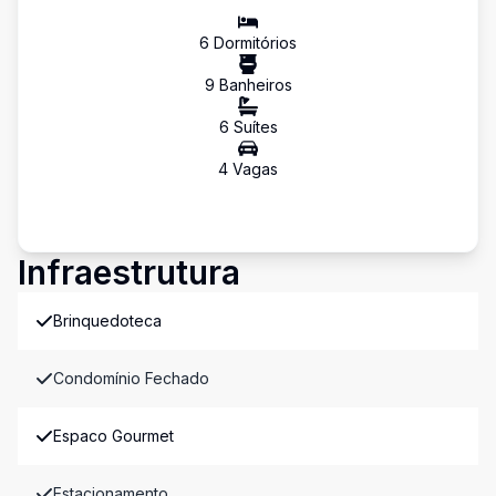
6
Dormitório
s
9
Banheiro
s
6
Suíte
s
4
Vaga
s
Infraestrutura
Brinquedoteca
Condomínio Fechado
Espaco Gourmet
Estacionamento