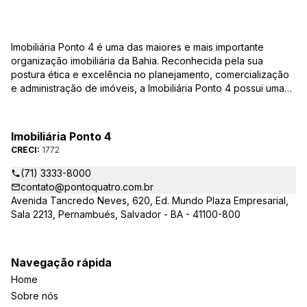
Imobiliária Ponto 4 é uma das maiores e mais importante
organização imobiliária da Bahia. Reconhecida pela sua
postura ética e excelência no planejamento, comercialização
e administração de imóveis, a Imobiliária Ponto 4 possui uma
equipe de corretores qualificada – credenciados ao CRECI-BA
– para responder todas as suas dúvidas e encontrar o imóvel
que você procura, casas, apartamentos, terrenos, salas
Imobiliária Ponto 4
comerciais e outros produtos imobiliários.
CRECI:
1772
(71) 3333-8000
contato@pontoquatro.com.br
Avenida Tancredo Neves, 620, Ed. Mundo Plaza Empresarial,
Sala 2213, Pernambués, Salvador - BA - 41100-800
Navegação rápida
Home
Sobre nós