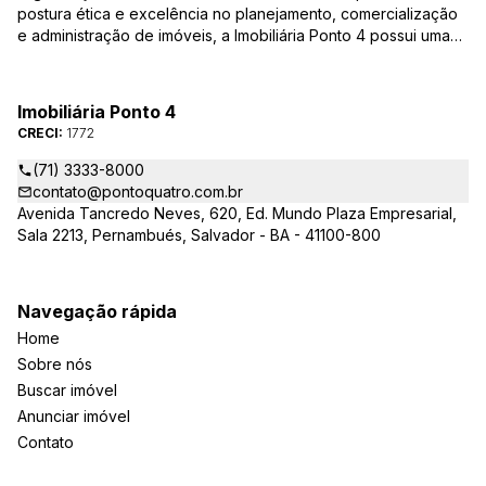
postura ética e excelência no planejamento, comercialização
e administração de imóveis, a Imobiliária Ponto 4 possui uma
equipe de corretores qualificada – credenciados ao CRECI-BA
– para responder todas as suas dúvidas e encontrar o imóvel
que você procura, casas, apartamentos, terrenos, salas
Imobiliária Ponto 4
comerciais e outros produtos imobiliários.
CRECI:
1772
(71) 3333-8000
contato@pontoquatro.com.br
Avenida Tancredo Neves, 620, Ed. Mundo Plaza Empresarial,
Sala 2213, Pernambués, Salvador - BA - 41100-800
Navegação rápida
Home
Sobre nós
Buscar imóvel
Anunciar imóvel
Contato