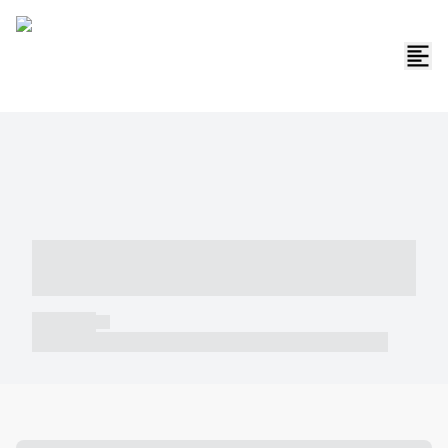
----- ----- -- ------ ---- ---- -- ----- -----
----- --- ------
----- -----
----- ----- -- ------ ---- ---- -- ----- ----- ----- --- ------