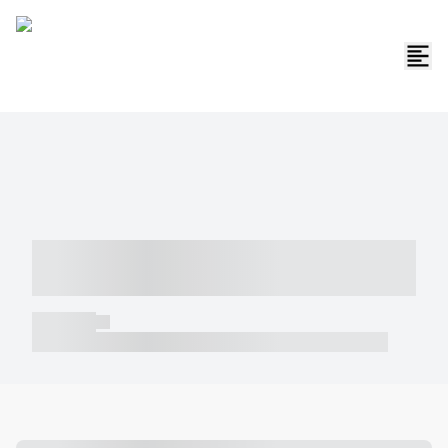
----- ----- -- ------ ---- ---- -- ----- -----
----- --- ------
----- -----
----- ----- -- ------ ---- ---- -- ----- ----- ----- --- ------