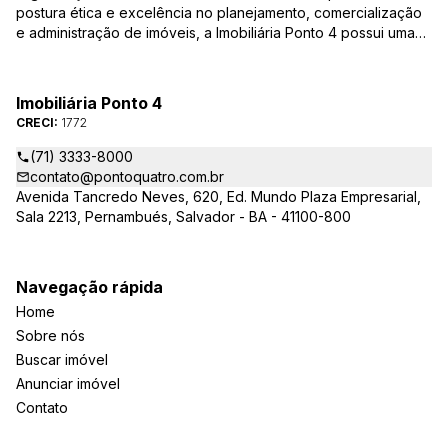
postura ética e excelência no planejamento, comercialização
e administração de imóveis, a Imobiliária Ponto 4 possui uma
equipe de corretores qualificada – credenciados ao CRECI-BA
– para responder todas as suas dúvidas e encontrar o imóvel
que você procura, casas, apartamentos, terrenos, salas
Imobiliária Ponto 4
comerciais e outros produtos imobiliários.
CRECI:
1772
(71) 3333-8000
contato@pontoquatro.com.br
Avenida Tancredo Neves, 620, Ed. Mundo Plaza Empresarial,
Sala 2213, Pernambués, Salvador - BA - 41100-800
Navegação rápida
Home
Sobre nós
Buscar imóvel
Anunciar imóvel
Contato