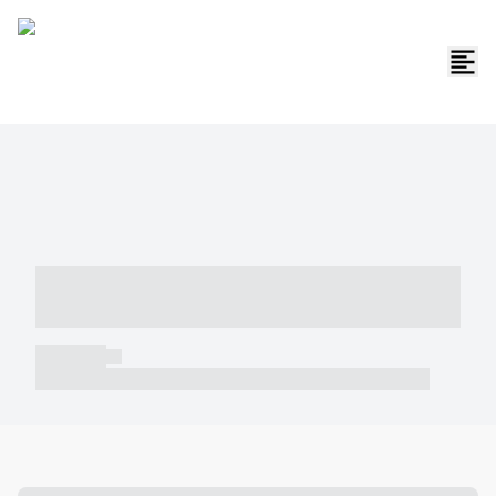
----- ----- -- ------ ---- ---- -- ----- -----
----- --- ------
----- -----
----- ----- -- ------ ---- ---- -- ----- ----- ----- --- ------