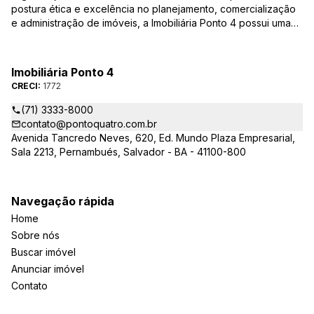
postura ética e excelência no planejamento, comercialização
e administração de imóveis, a Imobiliária Ponto 4 possui uma
equipe de corretores qualificada – credenciados ao CRECI-BA
– para responder todas as suas dúvidas e encontrar o imóvel
que você procura, casas, apartamentos, terrenos, salas
Imobiliária Ponto 4
comerciais e outros produtos imobiliários.
CRECI:
1772
(71) 3333-8000
contato@pontoquatro.com.br
Avenida Tancredo Neves, 620, Ed. Mundo Plaza Empresarial,
Sala 2213, Pernambués, Salvador - BA - 41100-800
Navegação rápida
Home
Sobre nós
Buscar imóvel
Anunciar imóvel
Contato