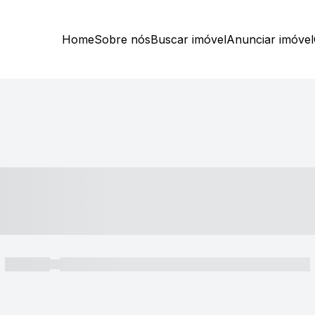
Home
Sobre nós
Buscar imóvel
Anunciar imóvel
----- ---- ---- -- ----
----- -----
----- ----- -- ------ ---- ---- -- ----- ----- ----- --- ------