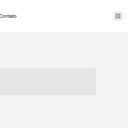
Contato
- ----- ----- --