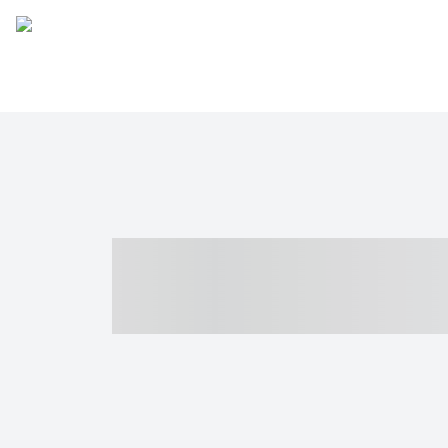
----- ----- -- -
- ------