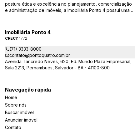
postura ética e excelência no planejamento, comercialização
e administração de imóveis, a Imobiliária Ponto 4 possui uma
equipe de corretores qualificada – credenciados ao CRECI-BA
– para responder todas as suas dúvidas e encontrar o imóvel
que você procura, casas, apartamentos, terrenos, salas
Imobiliária Ponto 4
comerciais e outros produtos imobiliários.
CRECI:
1772
(71) 3333-8000
contato@pontoquatro.com.br
Avenida Tancredo Neves, 620, Ed. Mundo Plaza Empresarial,
Sala 2213, Pernambués, Salvador - BA - 41100-800
Navegação rápida
Home
Sobre nós
Buscar imóvel
Anunciar imóvel
Contato