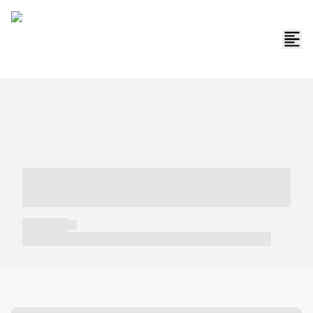
----- ----- -- ------ ---- ---- -- ----- -----
----- --- ------
----- -----
----- ----- -- ------ ---- ---- -- ----- ----- ----- --- ------